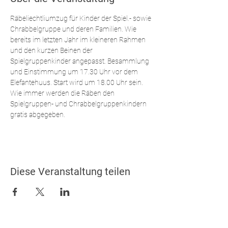
Räbeliechtliumzug für Kinder der Spiel.- sowie 
Chrabbelgruppe und deren Familien. Wie 
bereits im letzten Jahr im kleineren Rahmen 
und den kurzen Beinen der 
Spielgruppenkinder angepasst. Besammlung 
und Einstimmung um 17.30 Uhr vor dem 
Elefantehuus. Start wird um 18.00 Uhr sein. 
Wie immer werden die Räben den 
Spielgruppen- und Chrabbelgruppenkindern 
gratis abgegeben.
Diese Veranstaltung teilen