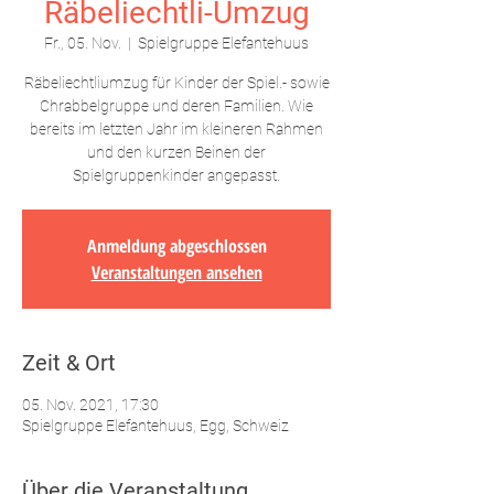
Räbeliechtli-Umzug
Fr., 05. Nov.
  |  
Spielgruppe Elefantehuus
Räbeliechtliumzug für Kinder der Spiel.- sowie
Chrabbelgruppe und deren Familien. Wie
bereits im letzten Jahr im kleineren Rahmen
und den kurzen Beinen der
Spielgruppenkinder angepasst.
Anmeldung abgeschlossen
Veranstaltungen ansehen
Zeit & Ort
05. Nov. 2021, 17:30
Spielgruppe Elefantehuus, Egg, Schweiz
Über die Veranstaltung