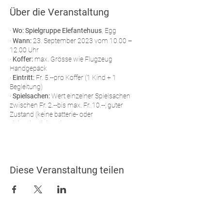
Über die Veranstaltung
·
Wo:
Spielgruppe Elefantehuus
, Egg
·
Wann:
23. September 2023 vom 10.00 –
12.00 Uhr
·
Koffer:
max. Grösse wie Flugzeug
Handgepäck
·
Eintritt:
Fr. 5.--pro Koffer (1 Kind + 1
Begleitung)
·
Spielsachen:
Wert einzelner Spielsachen
zwischen Fr. 2.--bis max. Fr. 10.--; guter
Zustand (keine batterie- oder
elektrobetriebene)
·
Platz:
Anzahl beschränkt!
Anmeldung:
bis 15. September an
info@elternclub-egg.ch
oder per Formular
Diese Veranstaltung teilen